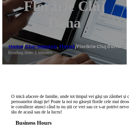
Florărie Cluj
Dana
Home
/
Cluj-Napoca
,
Florist
/
Florărie Cluj Dana
Reading time: 1 minutes
O mică afacere de familie, unde tot timpul vei găși un zâmbet și o
persoanelor dragi ție! Poate la noi nu găsești florile cele mai deos
te consilieze atunci când tu nu știi ce vrei sau ce s-ar potrivi nevo
tău de acasă sau de la lucru!
Business Hours